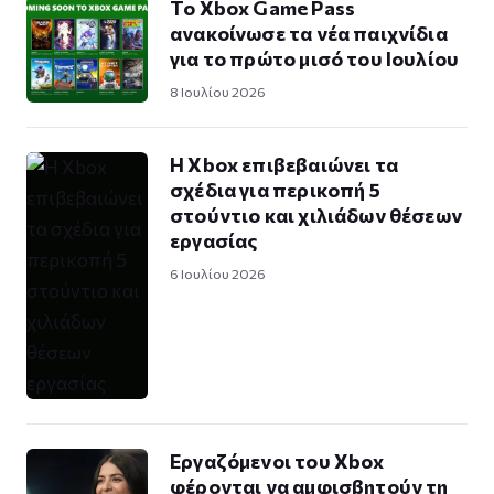
Το Xbox Game Pass
ανακοίνωσε τα νέα παιχνίδια
για το πρώτο μισό του Ιουλίου
8 Ιουλίου 2026
Η Xbox επιβεβαιώνει τα
σχέδια για περικοπή 5
στούντιο και χιλιάδων θέσεων
εργασίας
6 Ιουλίου 2026
Εργαζόμενοι του Xbox
φέρονται να αμφισβητούν τη