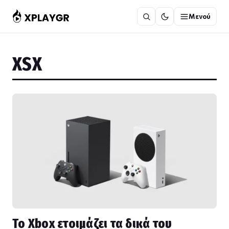
Μετάβαση
Μενού
στο
περιεχόμενο
XSX
Το Xbox ετοιμάζει τα δικά του