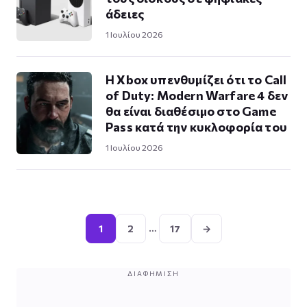
άδειες
1 Ιουλίου 2026
Η Xbox υπενθυμίζει ότι το Call
of Duty: Modern Warfare 4 δεν
θα είναι διαθέσιμο στο Game
Pass κατά την κυκλοφορία του
1 Ιουλίου 2026
Σελιδοποίηση
άρθρων
…
1
2
17
→
ΔΙΑΦΉΜΙΣΗ