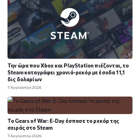
Την ώρα που Xbox και PlayStation πιέζονται, το
Steam καταγράφει χρονιά-ρεκόρ με έσοδα 11,1
δις δολαρίων
7 Αυγούστου 2026
Το Gears of War: E-Day έσπασε το ρεκόρ της
σειράς στο Steam
7 Αυγούστου 2026