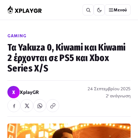
Μετάβαση
Μενού
στο
περιεχόμενο
GAMING
Τα Yakuza 0, Kiwami και Kiwami
2 έρχονται σε PS5 και Xbox
Series X/S
24 Σεπτεμβρίου 2025
X
XplayGR
2′ ανάγνωση