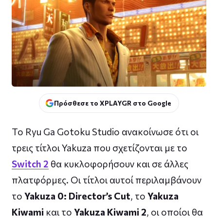
Πρόσθεσε το XPLAYGR στο Google
To Ryu Ga Gotoku Studio ανακοίνωσε ότι οι
τρεις τίτλοι Yakuza που σχετίζονται με το
Switch 2
θα κυκλοφορήσουν και σε άλλες
πλατφόρμες. Οι τίτλοι αυτοί περιλαμβάνουν
το
Yakuza 0: Director’s Cut
, το
Yakuza
Kiwami
και το
Yakuza Kiwami 2
, οι οποίοι θα