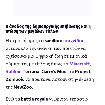
Η άνοδος της δημιουργικής επιβίωσης και η
πτώση των μεγάλων τίτλων
Η στροφή προς τα
sandbox
παιχνίδια
αντανακλά την ανάγκη των παικτών να
«χτίσουν» μια ψηφιακή ζωή σε εικονικά
σύμπαντα, με τίτλους όπως τα
Minecraft
,
Roblox
,
Terraria
,
Garry’s Mod
και
Project
Zomboid
να πρωταγωνιστούν στην έκθεση
της
NewZoo
.
Ενώ τα
battle royale
γνώρισαν τεράστια