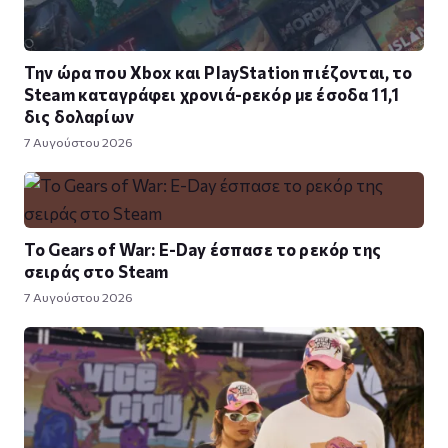
Την ώρα που Xbox και PlayStation πιέζονται, το
Steam καταγράφει χρονιά-ρεκόρ με έσοδα 11,1
δις δολαρίων
7 Αυγούστου 2026
Το Gears of War: E-Day έσπασε το ρεκόρ της
σειράς στο Steam
7 Αυγούστου 2026