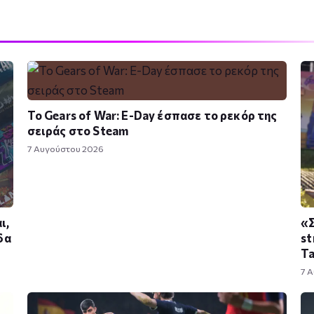
Το Gears of War: E-Day έσπασε το ρεκόρ της
σειράς στο Steam
7 Αυγούστου 2026
ι,
«Σ
δα
st
T
7 