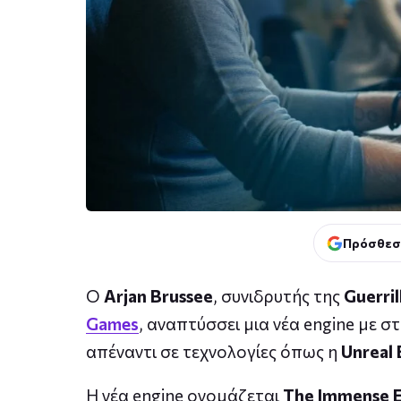
Πρόσθεσ
Ο
Arjan Brussee
, συνιδρυτής της
Guerril
Games
, αναπτύσσει μια νέα engine με 
απέναντι σε τεχνολογίες όπως η
Unreal 
Η νέα engine ονομάζεται
The Immense 