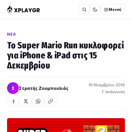
Μετάβαση
Μενού
στο
περιεχόμενο
ΝΈΑ
Το Super Mario Run κυκλοφορεί
για iPhone & iPad στις 15
Δεκεμβρίου
16 Νοεμβρίου 2016
Σ
Στρατής Ζουμπουλιάς
1′ ανάγνωση