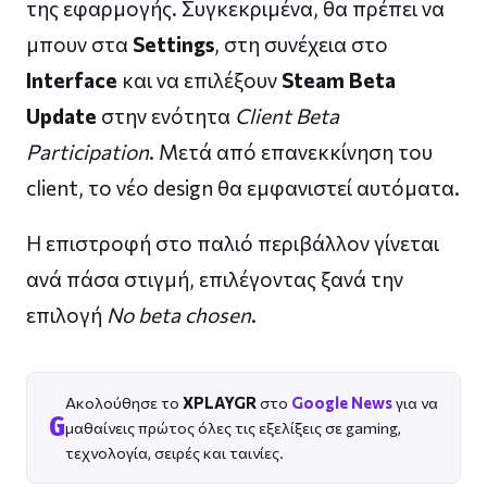
της εφαρμογής. Συγκεκριμένα, θα πρέπει να
μπουν στα
Settings
, στη συνέχεια στο
Interface
και να επιλέξουν
Steam Beta
Update
στην ενότητα
Client Beta
Participation
. Μετά από επανεκκίνηση του
client, το νέο design θα εμφανιστεί αυτόματα.
Η επιστροφή στο παλιό περιβάλλον γίνεται
ανά πάσα στιγμή, επιλέγοντας ξανά την
επιλογή
No beta chosen
.
Ακολούθησε το
XPLAYGR
στο
Google News
για να
G
μαθαίνεις πρώτος όλες τις εξελίξεις σε gaming,
τεχνολογία, σειρές και ταινίες.