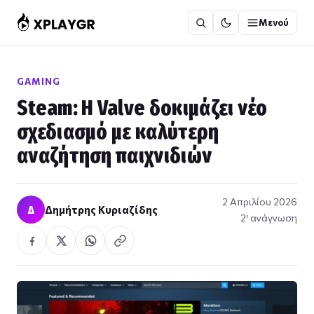
Μετάβαση
Μενού
στο
περιεχόμενο
GAMING
Steam: Η Valve δοκιμάζει νέο
σχεδιασμό με καλύτερη
αναζήτηση παιχνιδιών
2 Απριλίου 2026
Δ
Δημήτρης Κυριαζίδης
2′ ανάγνωση