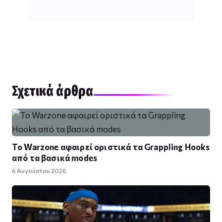
Σχετικά άρθρα
Το Warzone αφαιρεί οριστικά τα Grappling Hooks
από τα βασικά modes
6 Αυγούστου 2026