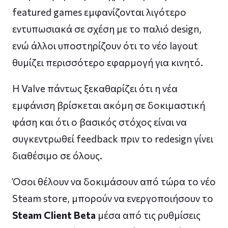
featured games εμφανίζονται λιγότερο
εντυπωσιακά σε σχέση με το παλιό design,
ενώ άλλοι υποστηρίζουν ότι το νέο layout
θυμίζει περισσότερο εφαρμογή για κινητό.
Η Valve πάντως ξεκαθαρίζει ότι η νέα
εμφάνιση βρίσκεται ακόμη σε δοκιμαστική
φάση και ότι ο βασικός στόχος είναι να
συγκεντρωθεί feedback πριν το redesign γίνει
διαθέσιμο σε όλους.
Όσοι θέλουν να δοκιμάσουν από τώρα το νέο
Steam store, μπορούν να ενεργοποιήσουν το
Steam Client Beta
μέσα από τις ρυθμίσεις