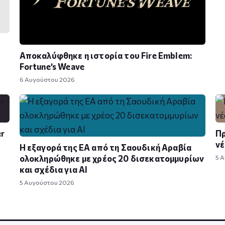
Αποκαλύφθηκε η ιστορία του Fire Emblem:
Fortune’s Weave
6 Αυγούστου 2026
er
Πρ
νέ
Η εξαγορά της EA από τη Σαουδική Αραβία
ολοκληρώθηκε με χρέος 20 δισεκατομμυρίων
5 
και σχέδια για AI
5 Αυγούστου 2026