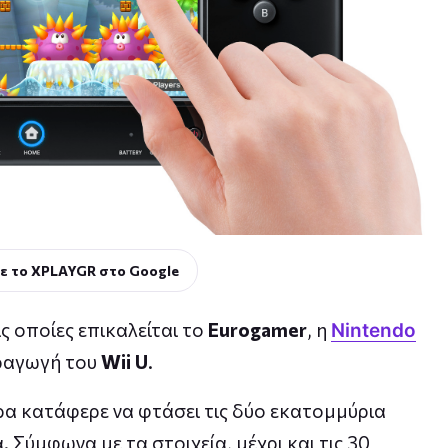
ε το XPLAYGR στο Google
 οποίες επικαλείται το
Eurogamer
, η
Nintendo
ραγωγή του
Wii U
.
α κατάφερε να φτάσει τις δύο εκατομμύρια
Σύμφωνα με τα στοιχεία, μέχρι και τις 30