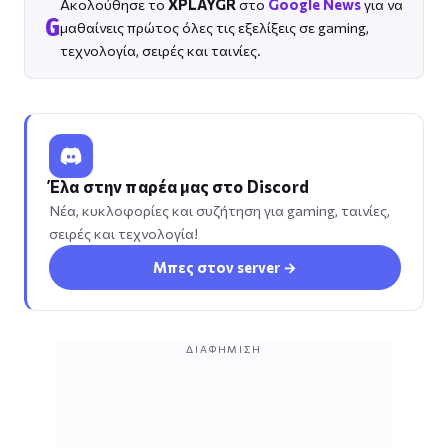
Ακολούθησε το
XPLAYGR
στο
Google News
για να
G
μαθαίνεις πρώτος όλες τις εξελίξεις σε gaming,
τεχνολογία, σειρές και ταινίες.
Έλα στην παρέα μας στο Discord
Νέα, κυκλοφορίες και συζήτηση για gaming, ταινίες,
σειρές και τεχνολογία!
Μπες στον server →
ΔΙΑΦΉΜΙΣΗ