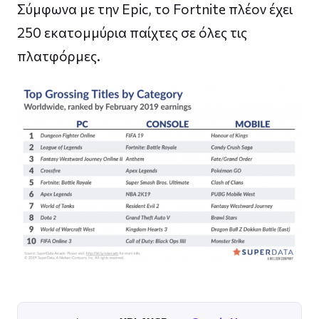
Σύμφωνα με την Epic, το Fortnite πλέον έχει
250 εκατομμύρια παίχτες σε όλες τις
πλατφόρμες.