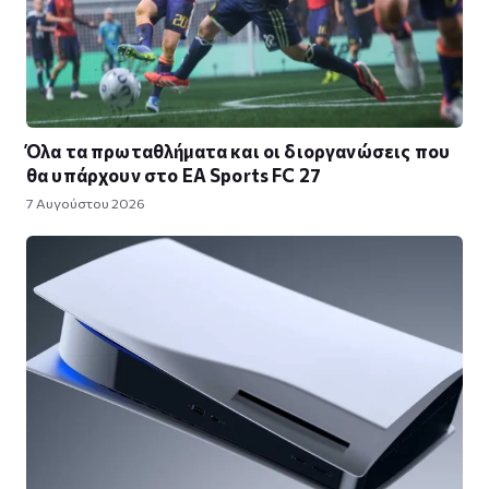
Όλα τα πρωταθλήματα και οι διοργανώσεις που
θα υπάρχουν στο EA Sports FC 27
7 Αυγούστου 2026