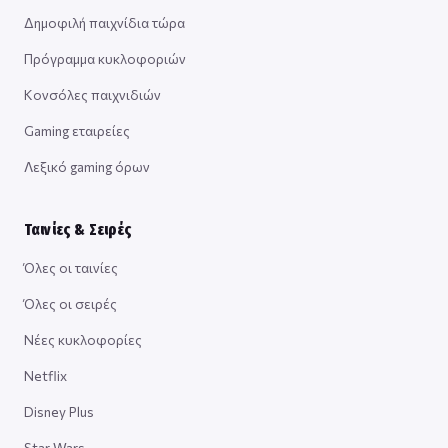
Δημοφιλή παιχνίδια τώρα
Πρόγραμμα κυκλοφοριών
Κονσόλες παιχνιδιών
Gaming εταιρείες
Λεξικό gaming όρων
Ταινίες & Σειρές
Όλες οι ταινίες
Όλες οι σειρές
Νέες κυκλοφορίες
Netflix
Disney Plus
Star Wars