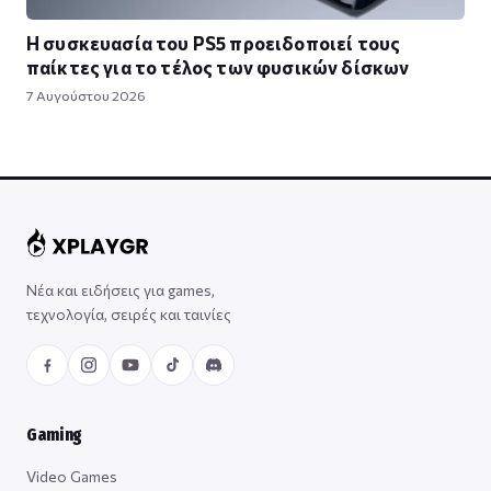
Η συσκευασία του PS5 προειδοποιεί τους
παίκτες για το τέλος των φυσικών δίσκων
7 Αυγούστου 2026
Νέα και ειδήσεις για games,
τεχνολογία, σειρές και ταινίες
Gaming
Video Games