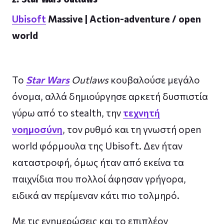
Ubisoft
Massive | Action-adventure / open
world
Το
Star Wars
Outlaws
κουβαλούσε μεγάλο
όνομα, αλλά δημιούργησε αρκετή δυσπιστία
γύρω από το stealth, την
τεχνητή
νοημοσύνη
, τον ρυθμό και τη γνωστή open
world φόρμουλα της Ubisoft. Δεν ήταν
καταστροφή, όμως ήταν από εκείνα τα
παιχνίδια που πολλοί άφησαν γρήγορα,
ειδικά αν περίμεναν κάτι πιο τολμηρό.
Με τις ενημερώσεις και το επιπλέον