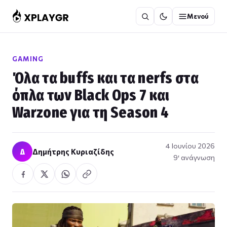
Μετάβαση
Μενού
στο
περιεχόμενο
GAMING
Όλα τα buffs και τα nerfs στα
όπλα των Black Ops 7 και
Warzone για τη Season 4
4 Ιουνίου 2026
Δ
Δημήτρης Κυριαζίδης
9′ ανάγνωση