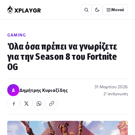
Μετάβαση
Μενού
στο
περιεχόμενο
GAMING
Όλα όσα πρέπει να γνωρίζετε
για την Season 8 του Fortnite
OG
31 Μαρτίου 2026
Δ
Δημήτρης Κυριαζίδης
2′ ανάγνωση