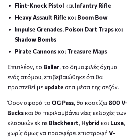
Flint-Knock Pistol
και
Infantry Rifle
Heavy Assault Rifle
και
Boom Bow
Impulse Grenades
,
Poison Dart Traps
και
Shadow Bombs
Pirate Cannons
και
Treasure Maps
Επιπλέον, το
Baller
, το δημοφιλές όχημα
ενός ατόμου, επιβεβαιώθηκε ότι θα
προστεθεί με
update
στα μέσα της σεζόν.
Όσον αφορά το
OG Pass
, θα κοστίζει
800 V-
Bucks
και θα περιλαμβάνει νέες εκδοχές των
κλασικών skins
Blackheart
,
Hybrid
και
Luxe
,
χωρίς όμως να προσφέρει επιστροφή
V-