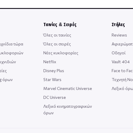
Ταινίες & Σειρές
Στήλες
Όλες οι ταινίες
Reviews
ιχνίδια τώρα
Όλες οι σειρές
Αφιερώματ
κυκλοφοριών
Νέες κυκλοφορίες
Οδηγοί
ιχνιδιών
Netflix
Vault 404
είες
Disney Plus
Face to Fa
ng όρων
Star Wars
Τεχνητή Ν
Marvel Cinematic Universe
Λεξικό όρω
DC Universe
Λεξικό κινηματογραφικών
όρων