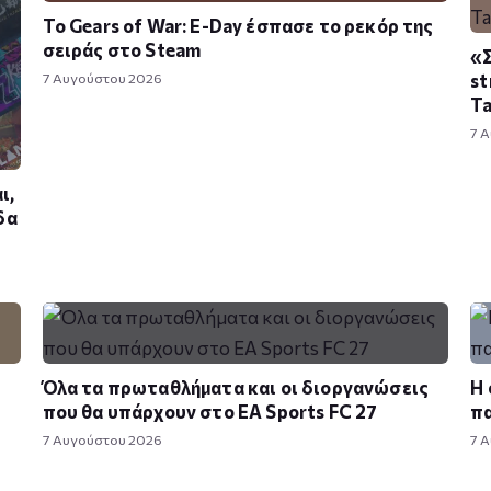
Το Gears of War: E-Day έσπασε το ρεκόρ της
σειράς στο Steam
«Σ
7 Αυγούστου 2026
st
T
7 
ι,
δα
Όλα τα πρωταθλήματα και οι διοργανώσεις
Η 
που θα υπάρχουν στο EA Sports FC 27
πα
7 Αυγούστου 2026
7 