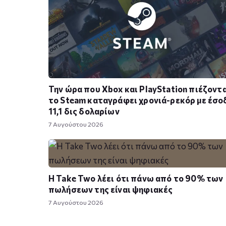
Την ώρα που Xbox και PlayStation πιέζοντα
το Steam καταγράφει χρονιά-ρεκόρ με έσο
11,1 δις δολαρίων
7 Αυγούστου 2026
Η Take Twο λέει ότι πάνω από το 90% των
πωλήσεων της είναι ψηφιακές
7 Αυγούστου 2026