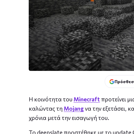
Πρόσθεσ
Η κοινότητα του
Minecraft
προτείνει μι
καλώντας τη
Mojang
να την εξετάσει, 
χρόνια μετά την εισαγωγή του.
Το deepslate προστέθηκε με το update C