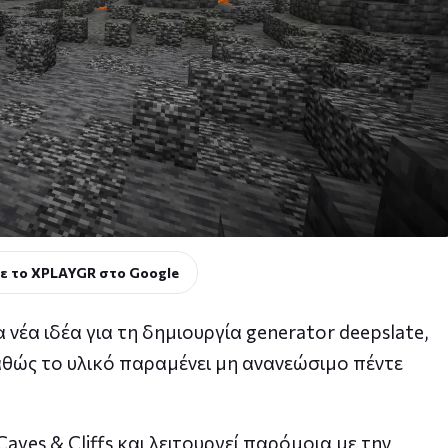
ε το XPLAYGR στο Google
α νέα ιδέα για τη δημιουργία generator deepslate,
καθώς το υλικό παραμένει μη ανανεώσιμο πέντε
aves & Cliffs και λειτουργεί παρόμοια με την