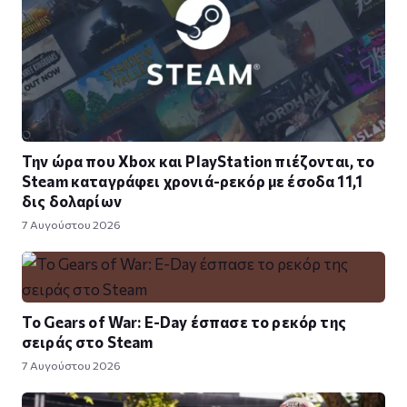
Την ώρα που Xbox και PlayStation πιέζονται, το
Steam καταγράφει χρονιά-ρεκόρ με έσοδα 11,1
δις δολαρίων
7 Αυγούστου 2026
Το Gears of War: E-Day έσπασε το ρεκόρ της
σειράς στο Steam
7 Αυγούστου 2026