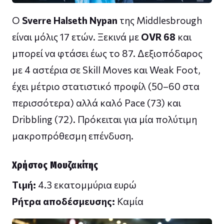
Ο
Sverre Halseth Nypan
της Middlesbrough
είναι μόλις 17 ετών. Ξεκινά με
OVR 68
και
μπορεί να φτάσει έως το 87. Δεξιοπόδαρος
με 4 αστέρια σε Skill Moves και Weak Foot,
έχει μέτριο στατιστικό προφίλ (50–60 στα
περισσότερα) αλλά καλό Pace (73) και
Dribbling (72). Πρόκειται για μία πολύτιμη
μακροπρόθεσμη επένδυση.
Χρήστος Μουζακίτης
Tιμή:
4.3 εκατομμύρια ευρώ
Ρήτρα αποδέσμευσης:
Καμία