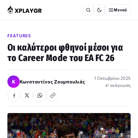
Μετάβαση
Μενού
στο
περιεχόμενο
FEATURES
Οι καλύτεροι φθηνοί μέσοι για
το Career Mode του EA FC 26
1 Οκτωβρίου 2025
Κ
Κωνσταντίνος Ζουμπουλιάς
4′ ανάγνωση