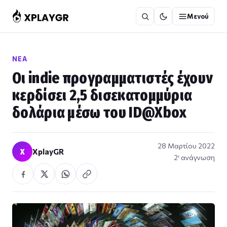
Μετάβαση
Μενού
στο
περιεχόμενο
ΝΈΑ
Οι indie προγραμματιστές έχουν
κερδίσει 2,5 δισεκατομμύρια
δολάρια μέσω του ID@Xbox
28 Μαρτίου 2022
X
XplayGR
2′ ανάγνωση