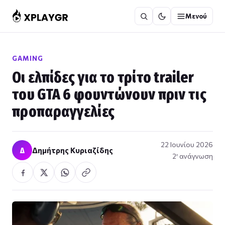
Μετάβαση
Μενού
στο
περιεχόμενο
GAMING
Οι ελπίδες για το τρίτο trailer
του GTA 6 φουντώνουν πριν τις
προπαραγγελίες
22 Ιουνίου 2026
Δ
Δημήτρης Κυριαζίδης
2′ ανάγνωση