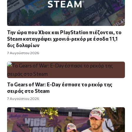
Την ώρα που Xbox και PlayStation πιέζονται, το
Steam καταγράφει χρονιά-ρεκόρ με έσοδα 11,1
δις δολαρίων
7 Αυγούστου 2026
Το Gears of War: E-Day έσπασε το ρεκόρ της
σειράς στο Steam
7 Αυγούστου 2026