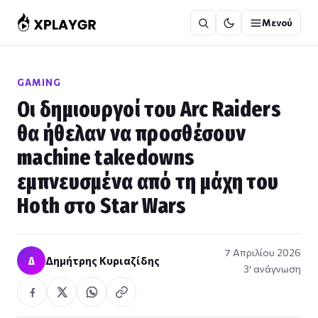
Μετάβαση
Μενού
στο
περιεχόμενο
GAMING
Οι δημιουργοί του Arc Raiders
θα ήθελαν να προσθέσουν
machine takedowns
εμπνευσμένα από τη μάχη του
Hoth στο Star Wars
7 Απριλίου 2026
Δ
Δημήτρης Κυριαζίδης
3′ ανάγνωση