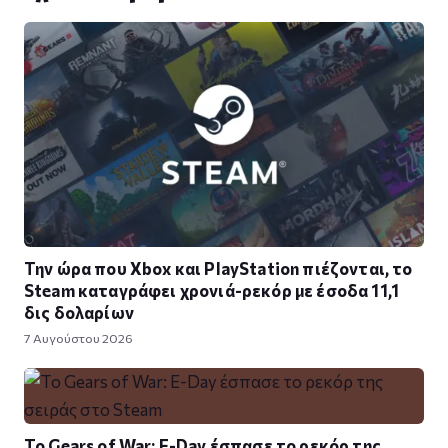
Την ώρα που Xbox και PlayStation πιέζονται, το
Steam καταγράφει χρονιά-ρεκόρ με έσοδα 11,1
δις δολαρίων
7 Αυγούστου 2026
Το Gears of War: E-Day έσπασε το ρεκόρ της