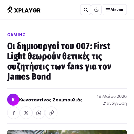
Μετάβαση
Μενού
στο
περιεχόμενο
GAMING
Οι δημιουργοί του 007: First
Light θεωρούν θετικές τις
συζητήσεις των fans για τον
James Bond
18 Μαΐου 2026
Κ
Κωνσταντίνος Ζουμπουλιάς
2′ ανάγνωση