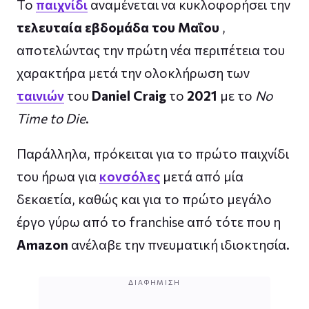
Το
παιχνίδι
αναμένεται να κυκλοφορήσει την
τελευταία εβδομάδα του Μαΐου
,
αποτελώντας την πρώτη νέα περιπέτεια του
χαρακτήρα μετά την ολοκλήρωση των
ταινιών
του
Daniel Craig
το
2021
με το
No
Time to Die
.
Παράλληλα, πρόκειται για το πρώτο παιχνίδι
του ήρωα για
κονσόλες
μετά από μία
δεκαετία, καθώς και για το πρώτο μεγάλο
έργο γύρω από το franchise από τότε που η
Amazon
ανέλαβε την πνευματική ιδιοκτησία.
ΔΙΑΦΉΜΙΣΗ