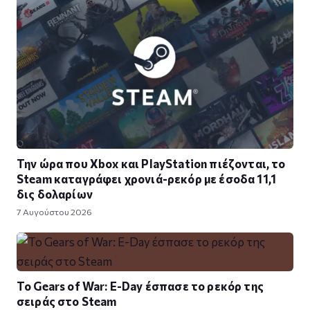
Την ώρα που Xbox και PlayStation πιέζονται, το
Steam καταγράφει χρονιά-ρεκόρ με έσοδα 11,1
δις δολαρίων
7 Αυγούστου 2026
Το Gears of War: E-Day έσπασε το ρεκόρ της
σειράς στο Steam