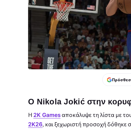
Πρόσθεσ
Ο Nikola Jokić στην κορυ
Η
αποκάλυψε τη λίστα με το
2K Games
, και ξεχωριστή προσοχή δόθηκε σ
2K26