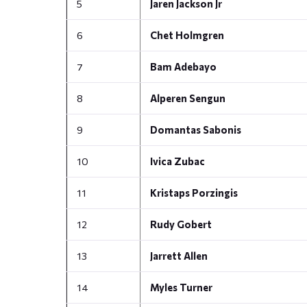
5
Jaren Jackson Jr
6
Chet Holmgren
7
Bam Adebayo
8
Alperen Sengun
9
Domantas Sabonis
10
Ivica Zubac
11
Kristaps Porzingis
12
Rudy Gobert
13
Jarrett Allen
14
Myles Turner