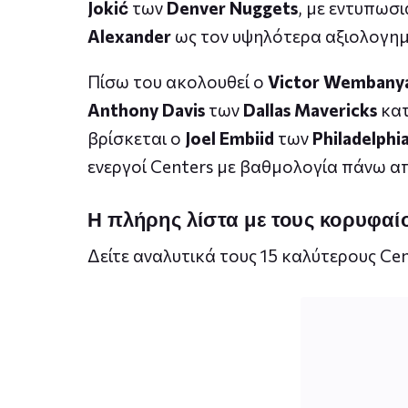
Jokić
των
Denver Nuggets
, με εντυπωσ
Alexander
ως τον υψηλότερα αξιολογημ
Πίσω του ακολουθεί ο
Victor Wembany
Anthony Davis
των
Dallas Mavericks
κατ
βρίσκεται ο
Joel Embiid
των
Philadelphi
ενεργοί Centers με βαθμολογία πάνω απ
Η πλήρης λίστα με τους κορυφαί
Δείτε αναλυτικά τους 15 καλύτερους Ce