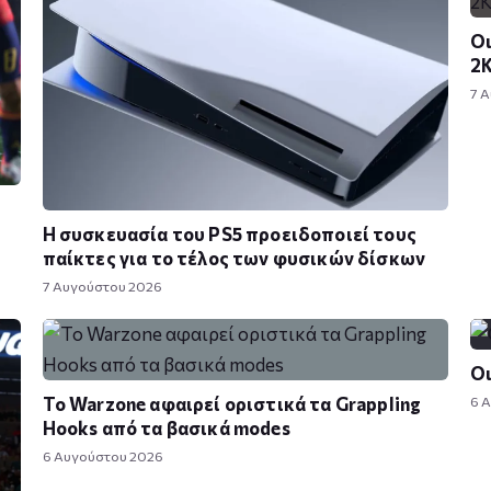
Οι
2
7 
ς
Η συσκευασία του PS5 προειδοποιεί τους
παίκτες για το τέλος των φυσικών δίσκων
7 Αυγούστου 2026
Οι
Το Warzone αφαιρεί οριστικά τα Grappling
6 
Hooks από τα βασικά modes
6 Αυγούστου 2026