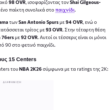
ιακό
98 OVR
, ισοφαρίζοντας τον
Shai Gilgeous-
ένο παίκτη συνολικά στο
.
παιχνίδι
ama
των
San Antonio Spurs
με
94 OVR
, ενώ ο
ατάσσεται τρίτος με
93 OVR
. Στην τέταρτη θέση
a 76ers
με
92 OVR
. Αυτοί οι τέσσερις είναι οι μόνοι
ό 90 στο φετινό παιχνίδι.
ους 15 Centers
nters του
NBA 2K26
σύμφωνα με τα ratings της 2K:
ΔΙΑΦΉΜΙΣΗ