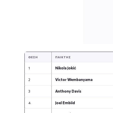
ΘΈΣΗ
ΠΑΊΚΤΗΣ
1
Nikola Jokić
2
Victor Wembanyama
3
Anthony Davis
4
Joel Embiid