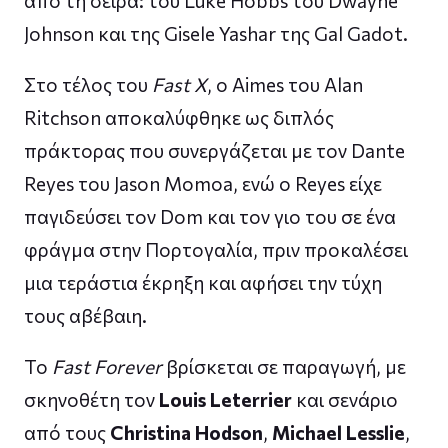
από τη σειρά: του Luke Hobbs του Dwayne
Johnson και της Gisele Yashar της Gal Gadot.
Στο τέλος του
Fast X
, ο Aimes του Alan
Ritchson αποκαλύφθηκε ως διπλός
πράκτορας που συνεργάζεται με τον Dante
Reyes του Jason Momoa, ενώ ο Reyes είχε
παγιδεύσει τον Dom και τον γιο του σε ένα
φράγμα στην Πορτογαλία, πριν προκαλέσει
μια τεράστια έκρηξη και αφήσει την τύχη
τους αβέβαιη.
Το
Fast Forever
βρίσκεται σε παραγωγή, με
σκηνοθέτη τον
Louis Leterrier
και σενάριο
από τους
Christina Hodson
,
Michael Lesslie
,