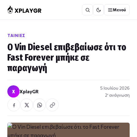
Μετάβαση
Μενού
στο
περιεχόμενο
ΤΑΙΝΊΕΣ
Ο Vin Diesel επιβεβαίωσε ότι το
Fast Forever μπήκε σε
παραγωγή
5 Ιουλίου 2026
X
XplayGR
2′ ανάγνωση