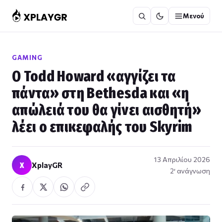
Μετάβαση
Μενού
στο
περιεχόμενο
GAMING
Ο Todd Howard «αγγίζει τα
πάντα» στη Bethesda και «η
απώλειά του θα γίνει αισθητή»
λέει ο επικεφαλής του Skyrim
13 Απριλίου 2026
X
XplayGR
2′ ανάγνωση