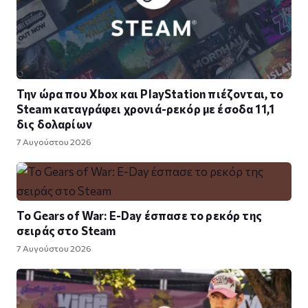
Την ώρα που Xbox και PlayStation πιέζονται, το
Steam καταγράφει χρονιά-ρεκόρ με έσοδα 11,1
δις δολαρίων
7 Αυγούστου 2026
Το Gears of War: E-Day έσπασε το ρεκόρ της
σειράς στο Steam
7 Αυγούστου 2026