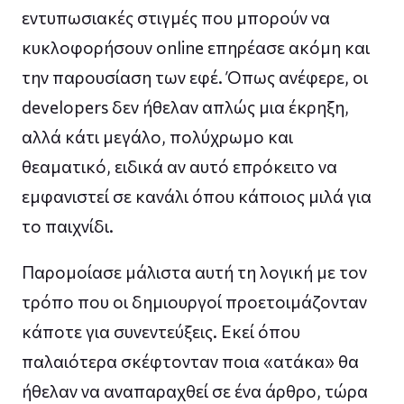
εντυπωσιακές στιγμές που μπορούν να
κυκλοφορήσουν online επηρέασε ακόμη και
την παρουσίαση των εφέ. Όπως ανέφερε, οι
developers δεν ήθελαν απλώς μια έκρηξη,
αλλά κάτι μεγάλο, πολύχρωμο και
θεαματικό, ειδικά αν αυτό επρόκειτο να
εμφανιστεί σε κανάλι όπου κάποιος μιλά για
το παιχνίδι.
Παρομοίασε μάλιστα αυτή τη λογική με τον
τρόπο που οι δημιουργοί προετοιμάζονταν
κάποτε για συνεντεύξεις. Εκεί όπου
παλαιότερα σκέφτονταν ποια «ατάκα» θα
ήθελαν να αναπαραχθεί σε ένα άρθρο, τώρα