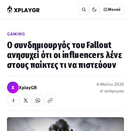
Μετάβαση
Μενού
στο
περιεχόμενο
GAMING
Ο συνδημιουργός του Fallout
ανησυχεί ότι οι influencers λένε
στους παίκτες τι να πιστεύουν
4 Μαΐου 2026
X
XplayGR
4′ ανάγνωση