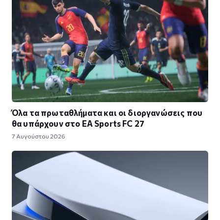
Όλα τα πρωταθλήματα και οι διοργανώσεις που
θα υπάρχουν στο EA Sports FC 27
7 Αυγούστου 2026