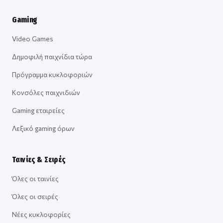
Gaming
Video Games
Δημοφιλή παιχνίδια τώρα
Πρόγραμμα κυκλοφοριών
Κονσόλες παιχνιδιών
Gaming εταιρείες
Λεξικό gaming όρων
Ταινίες & Σειρές
Όλες οι ταινίες
Όλες οι σειρές
Νέες κυκλοφορίες