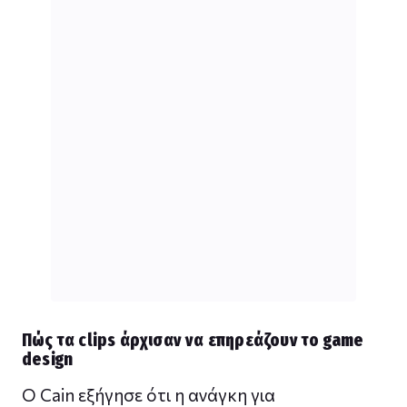
Πώς τα clips άρχισαν να επηρεάζουν το game
design
Ο Cain εξήγησε ότι η ανάγκη για