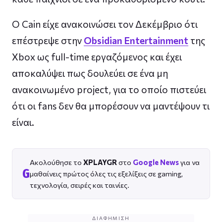
Ο Cain είχε ανακοινώσει τον Δεκέμβριο ότι
επέστρεψε στην
Obsidian Entertainment
της
Xbox ως full-time εργαζόμενος και έχει
αποκαλύψει πως δουλεύει σε ένα μη
ανακοινωμένο project, για το οποίο πιστεύει
ότι οι fans δεν θα μπορέσουν να μαντέψουν τι
είναι.
Ακολούθησε το
XPLAYGR
στο
Google News
για να
G
μαθαίνεις πρώτος όλες τις εξελίξεις σε gaming,
τεχνολογία, σειρές και ταινίες.
ΔΙΑΦΉΜΙΣΗ