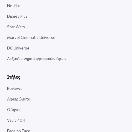
Netflix
Disney Plus
Star Wars
Marvel Cinematic Universe
DC Universe
Λεξικό κινηματογραφικών όρων
Στήλες
Reviews
Αφιερώματα
Οδηγοί
Vault 404
Face to Face