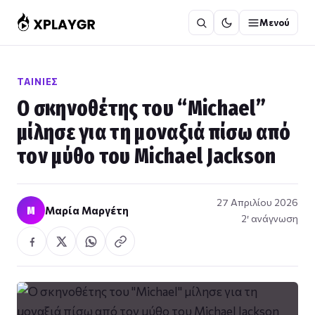
Μετάβαση
Μενού
στο
περιεχόμενο
ΤΑΙΝΊΕΣ
Ο σκηνοθέτης του “Michael”
μίλησε για τη μοναξιά πίσω από
τον μύθο του Michael Jackson
27 Απριλίου 2026
Μ
Μαρία Μαργέτη
2′ ανάγνωση