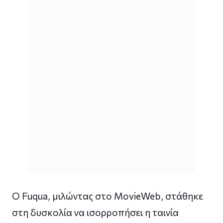
Ο Fuqua, μιλώντας στο MovieWeb, στάθηκε
στη δυσκολία να ισορροπήσει η ταινία