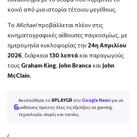
κοινό από μια ιστορία τέτοιου μεγέθους.
Το
Michael
προβάλλεται πλέον στις
κινηματογραφικές αίθουσες παγκοσμίως, με
ημερομηνία κυκλοφορίας την
24η Απριλίου
2026
, διάρκεια
130 λεπτά
και παραγωγούς
τους
Graham King
,
John Branca
και
John
McClain
.
Ακολούθησε το
XPLAYGR
στο
Google News
για να
G
μαθαίνεις πρώτος όλες τις εξελίξεις σε gaming,
τεχνολογία, σειρές και ταινίες.