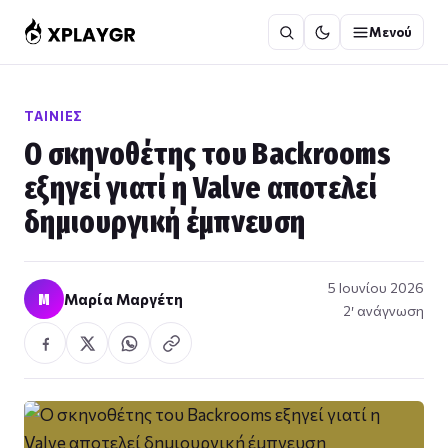
Μετάβαση
Μενού
στο
περιεχόμενο
ΤΑΙΝΊΕΣ
Ο σκηνοθέτης του Backrooms
εξηγεί γιατί η Valve αποτελεί
δημιουργική έμπνευση
5 Ιουνίου 2026
Μ
Μαρία Μαργέτη
2′ ανάγνωση