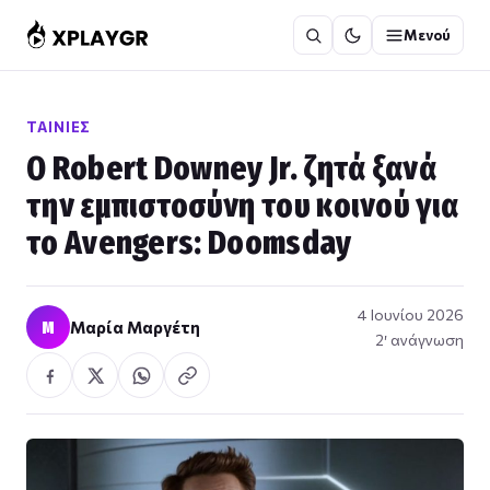
Μετάβαση
Μενού
στο
περιεχόμενο
ΤΑΙΝΊΕΣ
Ο Robert Downey Jr. ζητά ξανά
την εμπιστοσύνη του κοινού για
το Avengers: Doomsday
4 Ιουνίου 2026
Μ
Μαρία Μαργέτη
2′ ανάγνωση