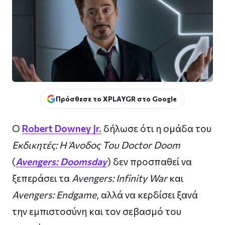
Πρόσθεσε το XPLAYGR στο Google
Ο
Robert Downey Jr.
δήλωσε ότι η ομάδα του
Εκδικητές: Η Άνοδος Του Doctor Doom
(
Avengers: Doomsday
) δεν προσπαθεί να
ξεπεράσει τα
Avengers: Infinity War
και
Avengers: Endgame
, αλλά να κερδίσει ξανά
την εμπιστοσύνη και τον σεβασμό του