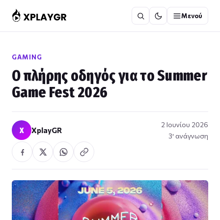
Μετάβαση
Μενού
στο
περιεχόμενο
GAMING
Ο πλήρης οδηγός για το Summer
Game Fest 2026
2 Ιουνίου 2026
X
XplayGR
3′ ανάγνωση