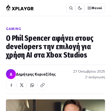
Μετάβαση
Μενού
στο
περιεχόμενο
GAMING
Ο Phil Spencer αφήνει στους
developers την επιλογή για
χρήση AI στα Xbox Studios
27 Οκτωβρίου 2025
Δ
Δημήτρης Κυριαζίδης
2′ ανάγνωση