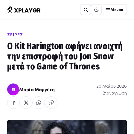
Μετάβαση
Μενού
στο
περιεχόμενο
ΣΕΙΡΈΣ
Ο Kit Harington αφήνει ανοιχτή
την επιστροφή του Jon Snow
μετά το Game of Thrones
20 Μαΐου 2026
Μ
Μαρία Μαργέτη
2′ ανάγνωση