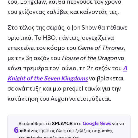
του, Longclaw, και θα περνούσε τον χρόνο
του χτίζοντας καλύβες και καίγοντάς τες.
Στο τέλος της σειράς, ο Jon Snow θα πέθαινε
οριστικά. Το HBO, πάντως, συνεχίζει να
επεκτείνει τον κόσμο του
Game of Thrones
,
με την 3η σεζόν του
House of the Dragon
να
κάνει πρεμιέρα τον Ιούνιο, τη 2η σεζόν του
A
Knight of the Seven Kingdoms
να βρίσκεται
σε ανάπτυξη και μια prequel ταινία για την
κατάκτηση του Aegon να ετοιμάζεται.
Ακολούθησε το
XPLAYGR
στο
Google News
για να
G
μαθαίνεις πρώτος όλες τις εξελίξεις σε gaming,
τεχνολογία, σειρές και ταινίες.