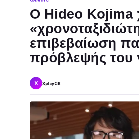
GAMING
Ο Hideo Kojima 
«χρονοταξιδιώτη
επιβεβαίωση πα
πρόβλεψής του γ
X
XplayGR