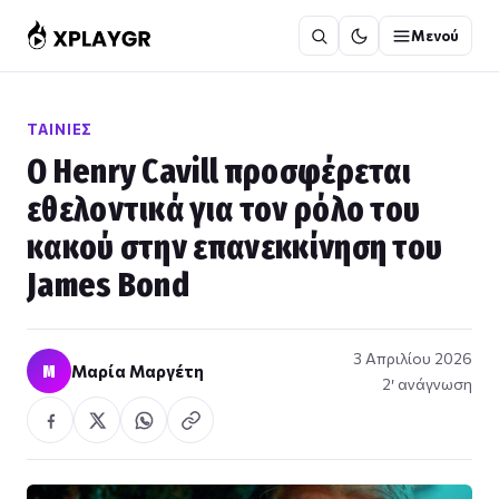
Μετάβαση
Μενού
στο
περιεχόμενο
ΤΑΙΝΊΕΣ
Ο Henry Cavill προσφέρεται
εθελοντικά για τον ρόλο του
κακού στην επανεκκίνηση του
James Bond
3 Απριλίου 2026
Μ
Μαρία Μαργέτη
2′ ανάγνωση