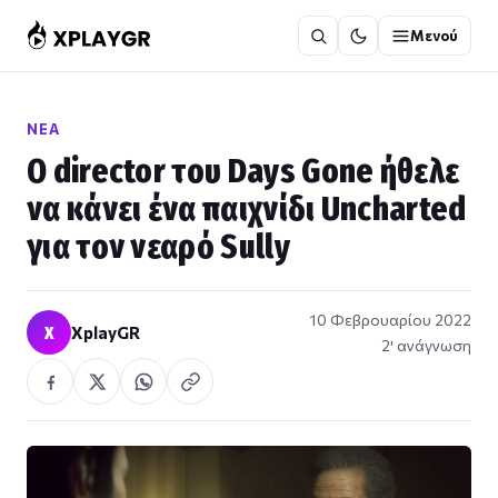
Μετάβαση
Μενού
στο
περιεχόμενο
ΝΈΑ
Ο director του Days Gone ήθελε
να κάνει ένα παιχνίδι Uncharted
για τον νεαρό Sully
10 Φεβρουαρίου 2022
X
XplayGR
2′ ανάγνωση