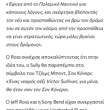
«
Έφυγε από το Πολεμικό Ναυτικό για
κάποιους λόγους, και σκέφτηκα βλέποντάς
τον νέο και προσπαθώντας να βρω τον δρόμο
του σε αυτόν τον κόσμο, από την προσπάθεια
να γίνει στρατιωτικός, τώρα μόλις βγαίνει
στους δρόμους
».
Ο Ross συνέχισε αποκαλύπτοντας ότι στην
ιδέα του, ο Sully θα παραπέμπει στο
σύμβολο του Τζέιμς Μποντ, Σον Κόνερι:
«
Ένας νεαρός σέξι Victor Sullivan, για μένα,
θα ήταν σαν τον Σον Κόνερι
».
Ο Jeff Ross και η Sony Bend είχαν συνεργαστεί
στο παρελθόν με το Uncharted IP στο