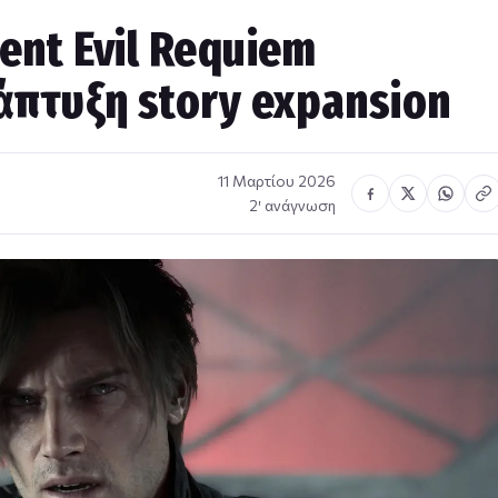
dent Evil Requiem
άπτυξη story expansion
11 Μαρτίου 2026
2′ ανάγνωση