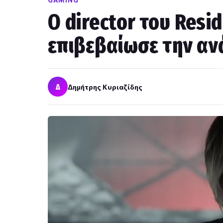
GAMING
Ο director του Resi
επιβεβαίωσε την αν
Δ
Δημήτρης Κυριαζίδης