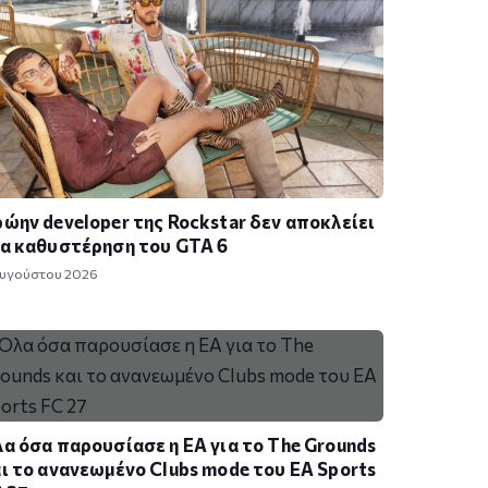
ώην developer της Rockstar δεν αποκλείει
α καθυστέρηση του GTA 6
Αυγούστου 2026
α όσα παρουσίασε η EA για το The Grounds
ι το ανανεωμένο Clubs mode του EA Sports