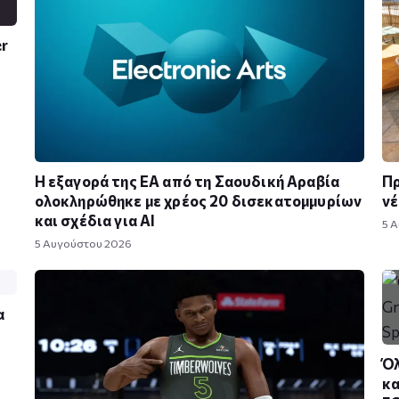
er
Η εξαγορά της EA από τη Σαουδική Αραβία
Πρ
ολοκληρώθηκε με χρέος 20 δισεκατομμυρίων
νέ
και σχέδια για AI
5 
5 Αυγούστου 2026
α
Όλ
κα