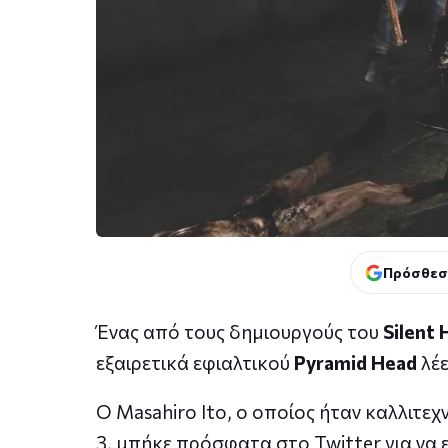
Πρόσθεσ
Ένας από τους δημιουργούς του
Silent H
εξαιρετικά εφιαλτικού
Pyramid Head
λέε
Ο Masahiro Ito, ο οποίος ήταν καλλιτεχνικ
3, μπήκε πρόσφατα στο Twitter για να 