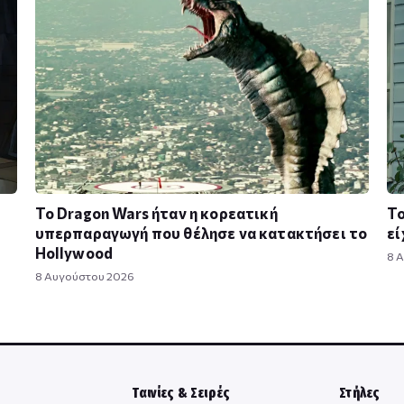
Το Dragon Wars ήταν η κορεατική
Το
υπερπαραγωγή που θέλησε να κατακτήσει το
εί
Hollywood
8 
8 Αυγούστου 2026
Ταινίες & Σειρές
Στήλες