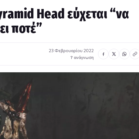
yramid Head εύχεται “να
ει ποτέ”
23 Φεβρουαρίου 2022
1′ ανάγνωση