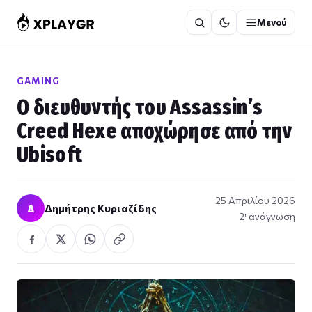
Μετάβαση
Μενού
στο
περιεχόμενο
GAMING
Ο διευθυντής του Assassin’s
Creed Hexe αποχώρησε από την
Ubisoft
25 Απριλίου 2026
Δ
Δημήτρης Κυριαζίδης
2′ ανάγνωση