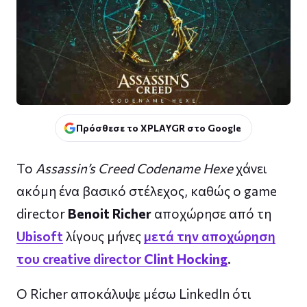
Πρόσθεσε το XPLAYGR στο Google
Το
Assassin’s Creed Codename Hexe
χάνει
ακόμη ένα βασικό στέλεχος, καθώς ο game
director
Benoit Richer
αποχώρησε από τη
Ubisoft
λίγους μήνες
μετά την αποχώρηση
του creative director
Clint Hocking
.
Ο Richer αποκάλυψε μέσω LinkedIn ότι