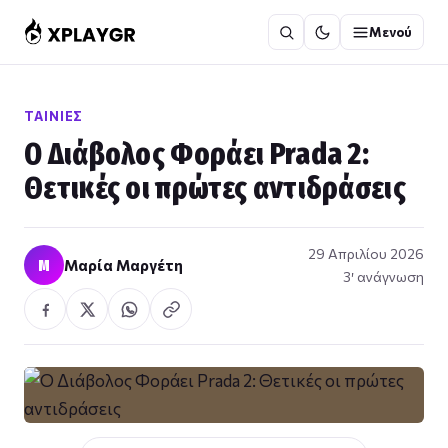
Μετάβαση
Μενού
στο
περιεχόμενο
ΤΑΙΝΊΕΣ
Ο Διάβολος Φοράει Prada 2:
Θετικές οι πρώτες αντιδράσεις
29 Απριλίου 2026
Μ
Μαρία Μαργέτη
3′ ανάγνωση