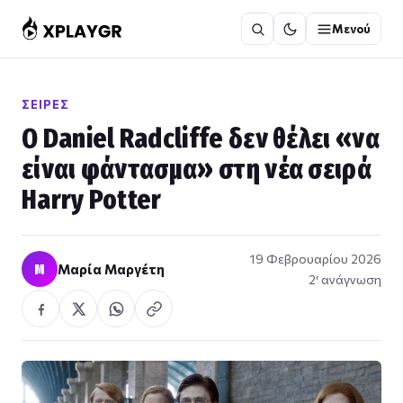
Μετάβαση
Μενού
στο
περιεχόμενο
ΣΕΙΡΈΣ
Ο Daniel Radcliffe δεν θέλει «να
είναι φάντασμα» στη νέα σειρά
Harry Potter
19 Φεβρουαρίου 2026
Μ
Μαρία Μαργέτη
2′ ανάγνωση