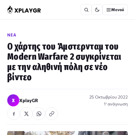
Μετάβαση
Μενού
στο
περιεχόμενο
ΝΈΑ
Ο χάρτης του Άμστερνταμ του
Modern Warfare 2 συγκρίνεται
με την αληθινή πόλη σε νέο
βίντεο
25 Οκτωβρίου 2022
X
XplayGR
1′ ανάγνωση