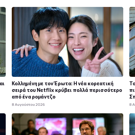
αι
Κολλημένη με τον Έρωτα: Η νέα κορεατική
Το
σειρά του Netflix κρύβει πολλά περισσότερο
πι
από ένα ρομάντζο
Σπ
8 Αυγούστου 2026
8 