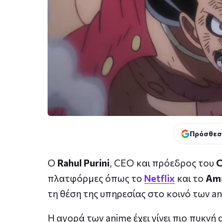
Πρόσθεσ
Ο
Rahul Purini
, CEO και πρόεδρος του
C
πλατφόρμες όπως το
Netflix
και το
Am
τη θέση της υπηρεσίας στο κοινό των an
Η αγορά των anime έχει γίνει πιο πυκνή