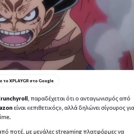
ε το XPLAYGR στο Google
runchyroll
, παραδέχεται ότι ο ανταγωνισμός από
azon
είναι «επιθετικός», αλλά δηλώνει σίγουρος γι
ime.
 από ποτέ, με μεγάλες streaming πλατφόρμες να