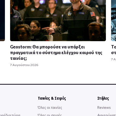
Geostorm: Θα μπορούσε να υπάρξει
Το
πραγματικά το σύστημα ελέγχου καιρού της
στ
ταινίας;
7 
7 Αυγούστου 2026
Ταινίες & Σειρές
Στήλες
Όλες οι ταινίες
Reviews
ιχνίδια τώρα
Όλες οι σειρές
Αφιερώματ