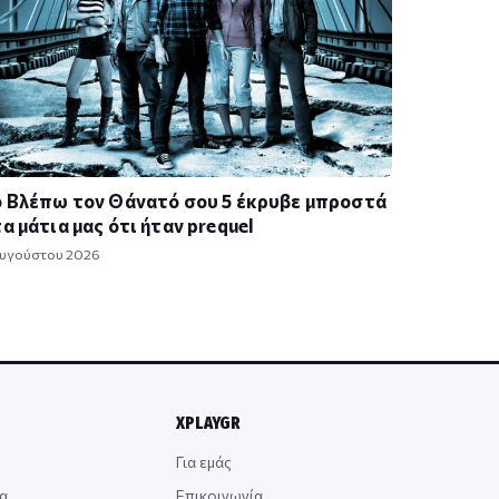
 Βλέπω τον Θάνατό σου 5 έκρυβε μπροστά
α μάτια μας ότι ήταν prequel
Αυγούστου 2026
XPLAYGR
Για εμάς
α
Επικοινωνία