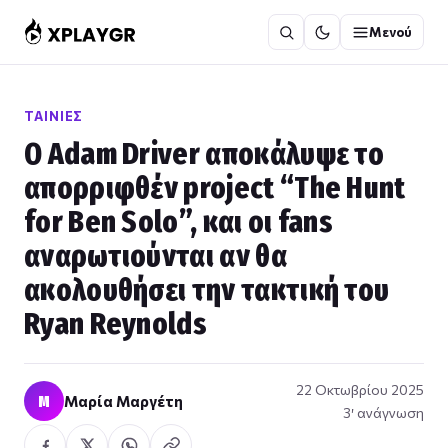
Μετάβαση
Μενού
στο
περιεχόμενο
ΤΑΙΝΊΕΣ
Ο Adam Driver αποκάλυψε το
απορριφθέν project “The Hunt
for Ben Solo”, και οι fans
αναρωτιούνται αν θα
ακολουθήσει την τακτική του
Ryan Reynolds
22 Οκτωβρίου 2025
Μ
Μαρία Μαργέτη
3′ ανάγνωση