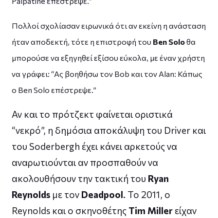
Palpatine επέστρεψε.”
Πολλοί σχολίασαν ειρωνικά ότι αν εκείνη η ανάσταση
ήταν αποδεκτή, τότε η επιστροφή του
Ben Solo
θα
μπορούσε να εξηγηθεί εξίσου εύκολα, με έναν χρήστη
να γράφει: “Ας βοηθήσω τον Bob και τον Alan: Κάπως
ο Ben Solo επέστρεψε.”
Αν και το πρότζεκτ φαίνεται οριστικά
“νεκρό”, η δημόσια αποκάλυψη του Driver και
του Soderbergh έχει κάνει αρκετούς να
αναρωτιούνται αν προσπαθούν να
ακολουθήσουν την τακτική του
Ryan
Reynolds
με τον
Deadpool
. Το 2011, ο
Reynolds και ο σκηνοθέτης
Tim Miller
είχαν