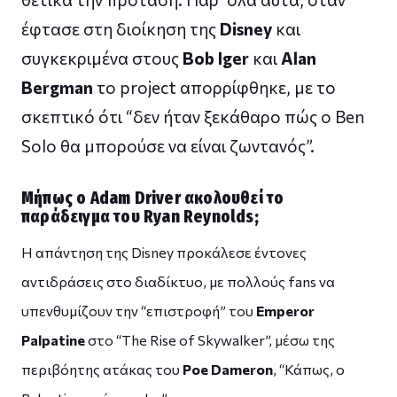
έφτασε στη διοίκηση της
Disney
και
συγκεκριμένα στους
Bob Iger
και
Alan
Bergman
το project απορρίφθηκε, με το
σκεπτικό ότι “δεν ήταν ξεκάθαρο πώς ο Ben
Solo θα μπορούσε να είναι ζωντανός”.
Μήπως ο Adam Driver ακολουθεί το
παράδειγμα του Ryan Reynolds;
Η απάντηση της Disney προκάλεσε έντονες
αντιδράσεις στο διαδίκτυο, με πολλούς fans να
υπενθυμίζουν την “επιστροφή” του
Emperor
Palpatine
στο “The Rise of Skywalker”, μέσω της
περιβόητης ατάκας του
Poe Dameron
, “Κάπως, ο