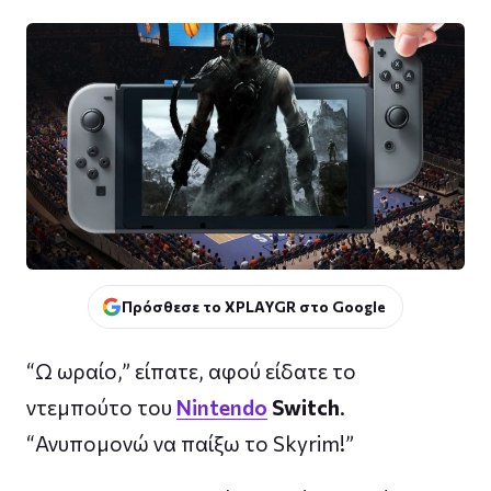
Πρόσθεσε το XPLAYGR στο Google
“Ω ωραίο,” είπατε, αφού είδατε το
ντεμπούτο του
Nintendo
Switch
.
“Ανυπομονώ να παίξω το Skyrim!”