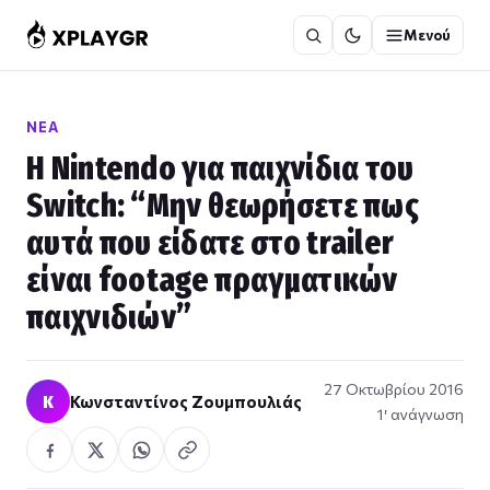
Μετάβαση
Μενού
στο
περιεχόμενο
ΝΈΑ
Η Nintendo για παιχνίδια του
Switch: “Μην θεωρήσετε πως
αυτά που είδατε στο trailer
είναι footage πραγματικών
παιχνιδιών”
27 Οκτωβρίου 2016
Κ
Κωνσταντίνος Ζουμπουλιάς
1′ ανάγνωση