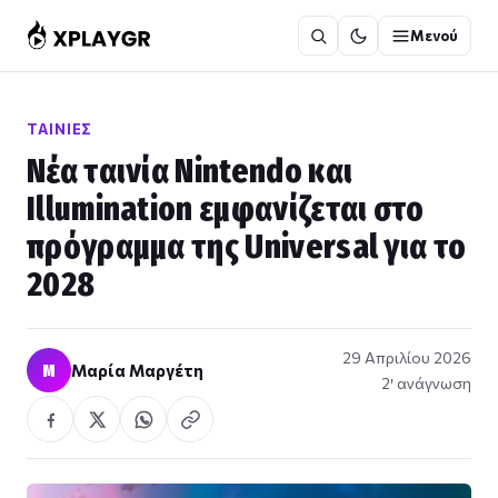
Μετάβαση
Μενού
στο
περιεχόμενο
ΤΑΙΝΊΕΣ
Νέα ταινία Nintendo και
Illumination εμφανίζεται στο
πρόγραμμα της Universal για το
2028
29 Απριλίου 2026
Μ
Μαρία Μαργέτη
2′ ανάγνωση