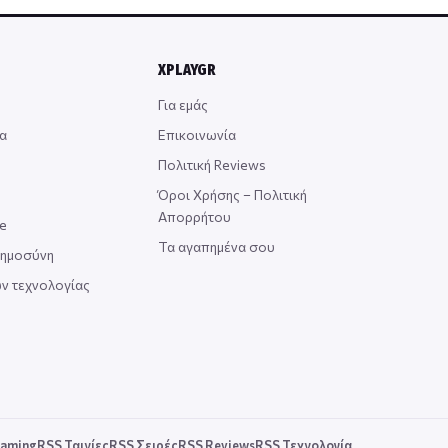
XPLAYGR
Για εμάς
α
Επικοινωνία
Πολιτική Reviews
Όροι Χρήσης – Πολιτική
Απορρήτου
ce
Τα αγαπημένα σου
οημοσύνη
ν τεχνολογίας
aming
RSS Ταινίες
RSS Σειρές
RSS Reviews
RSS Τεχνολογία