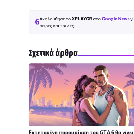
Ακολούθησε το
XPLAYGR
στο
Google News
γι
G
σειρές και ταινίες.
Σχετικά άρθρα
Εκτεταμένη παρουσίαση του GTA 6 θα γίνει