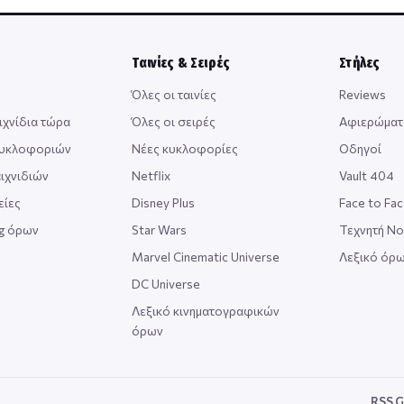
Ταινίες & Σειρές
Στήλες
Όλες οι ταινίες
Reviews
ιχνίδια τώρα
Όλες οι σειρές
Αφιερώματ
κυκλοφοριών
Νέες κυκλοφορίες
Οδηγοί
ιχνιδιών
Netflix
Vault 404
είες
Disney Plus
Face to Fa
ng όρων
Star Wars
Τεχνητή Ν
Marvel Cinematic Universe
Λεξικό όρω
DC Universe
Λεξικό κινηματογραφικών
όρων
RSS G