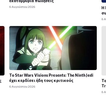
εκατομμύρια πωλήσεις
6 Αυγούστου 2026
Η 
συ
6 
Το Star Wars Visions Presents: The Ninth Jedi
έχει κερδίσει ήδη τους κριτικούς
ς
Το
Tr
6 Αυγούστου 2026
6 