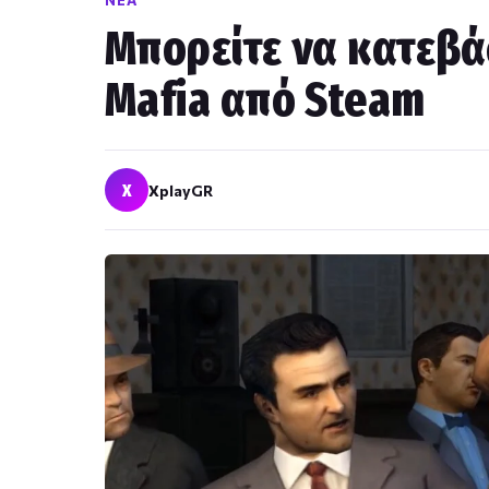
ΝΈΑ
Μπορείτε να κατεβά
Mafia από Steam
X
XplayGR