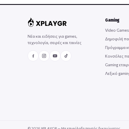
Gaming
Video Games
Νέα και ειδήσεις για games,
Δημοφιλή πα
τεχνολογία, σειρές και ταινίες
Πρόγραμμα 
Κονσόλες πα
Gaming εταιρ
Λεξικό gami
© 2026 XPLAYGR — Με επιφύλαξη παντός δικαιώματος.