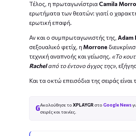
Τέλος, η πρωταγωνίστρια
Camila Morr
ερωτήματα των θεατών: γιατί ο χαρακτήρ
ερωτική επαφή.
Αν και ο συμπρωταγωνιστής της,
Adam 
σεξουαλικό φετίχ, η
Morrone
διευκρίνι
τεχνική αναπνοής και γείωσης.
«Το κουτ
Rachel
από το έντονο άγχος της»
, εξήγη
Και τα οκτώ επεισόδια της σειράς είναι
Ακολούθησε το
XPLAYGR
στο
Google News
γι
G
σειρές και ταινίες.