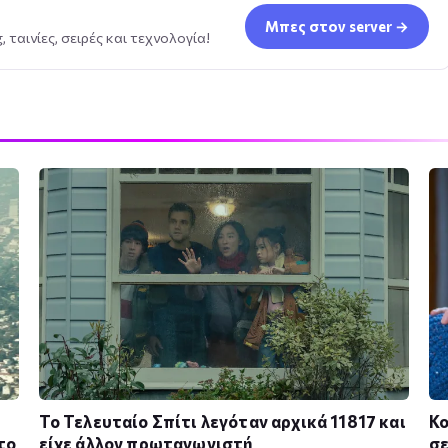
Μπες στον server →
 ταινίες, σειρές και τεχνολογία!
Το Τελευταίο Σπίτι λεγόταν αρχικά 11817 και
Κο
το
είχε άλλον πρωταγωνιστή
σε