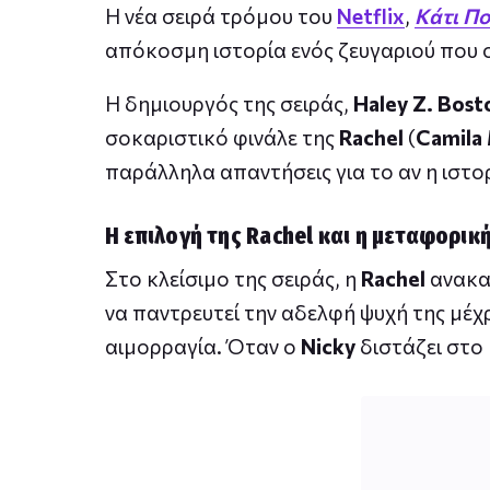
Η νέα σειρά τρόμου του
Netflix
,
Kάτι Πο
απόκοσμη ιστορία ενός ζευγαριού που ο
Η δημιουργός της σειράς,
Haley Z. Bost
σοκαριστικό φινάλε της
Rachel
(
Camila
παράλληλα απαντήσεις για το αν η ιστορ
Η επιλογή της Rachel και η μεταφορικ
Στο κλείσιμο της σειράς, η
Rachel
ανακαλ
να παντρευτεί την αδελφή ψυχή της μέχ
αιμορραγία. Όταν ο
Nicky
διστάζει στο 