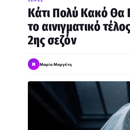
ΣΕΙΡΈΣ
Kάτι Πολύ Κακό Θα Γ
το αινιγματικό τέλο
2ης σεζόν
Μ
Μαρία Μαργέτη