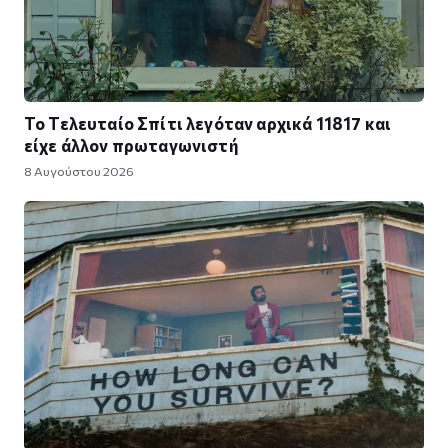
Το Τελευταίο Σπίτι λεγόταν αρχικά 11817 και
είχε άλλον πρωταγωνιστή
8 Αυγούστου 2026