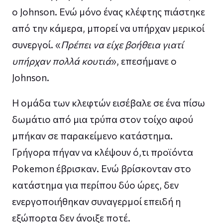
ο Johnson. Ενώ μόνο ένας κλέφτης πιάστηκε
από την κάμερα, μπορεί να υπήρχαν μερικοί
συνεργοί. «
Πρέπει να είχε βοήθεια γιατί
υπήρχαν πολλά κουτιά
», επεσήμανε ο
Johnson.
Η ομάδα των κλεφτών εισέβαλε σε ένα πίσω
δωμάτιο από μια τρύπα στον τοίχο αφού
μπήκαν σε παρακείμενο κατάστημα.
Γρήγορα πήγαν να κλέψουν ό,τι προϊόντα
Pokemon έβρισκαν. Ενώ βρίσκονταν στο
κατάστημα για περίπου δύο ώρες, δεν
ενεργοποιήθηκαν συναγερμοί επειδή η
εξώπορτα δεν άνοιξε ποτέ.