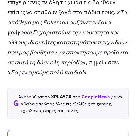
επιχειρήσεις σε όλη τη χώρα τις βοηθούν
επίσης να σταθούν ξανά στα πόδια τους. «
Το
απόθεμά μας Pokemon αυξάνεται ξανά
γρήγορα! Ευχαριστούμε την κοινότητα και
άλλους ιδιοκτήτες καταστημάτων παιχνιδιών
που μας βοήθησαν να αποκτήσουμε προϊόντα
σε αυτή τη δύσκολη περίοδο
», σημείωσαν.
«
Σας εκτιμούμε πολύ παιδιά!
»
Ακολούθησε το
XPLAYGR
στο
Google News
για να
G
μαθαίνεις πρώτος όλες τις εξελίξεις σε gaming,
τεχνολογία, σειρές και ταινίες.