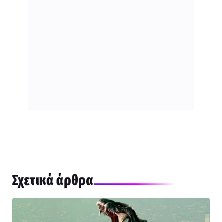
Σχετικά άρθρα