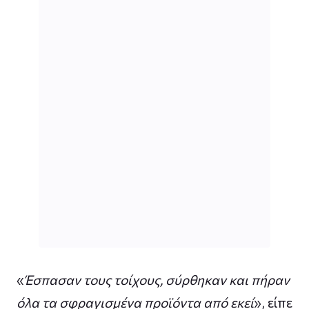
«
Έσπασαν τους τοίχους, σύρθηκαν και πήραν
όλα τα σφραγισμένα προϊόντα από εκεί
», είπε