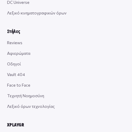
DC Universe
Λεξικό κινηματογραφικών όρων
Στήλες
Reviews
Αφιερώματα
Οδηγοί
Vault 404
Face to Face
Τεχνητή Νοημοσύνη
Λεξικό όρων τεχνολογίας
XPLAYGR