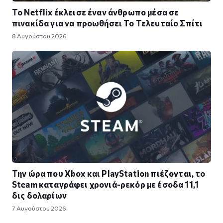
Το Netflix έκλεισε έναν άνθρωπο μέσα σε
πινακίδα για να προωθήσει Το Τελευταίο Σπίτι
8 Αυγούστου 2026
Την ώρα που Xbox και PlayStation πιέζονται, το
Steam καταγράφει χρονιά-ρεκόρ με έσοδα 11,1
δις δολαρίων
7 Αυγούστου 2026