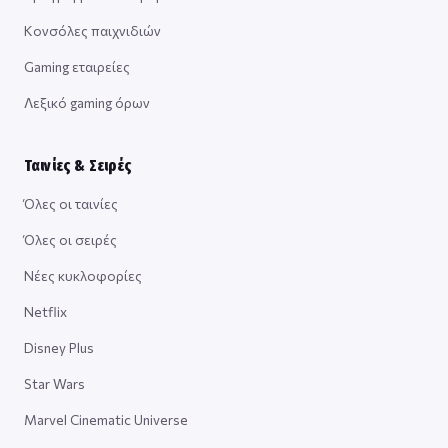
Κονσόλες παιχνιδιών
Gaming εταιρείες
Λεξικό gaming όρων
Ταινίες & Σειρές
Όλες οι ταινίες
Όλες οι σειρές
Νέες κυκλοφορίες
Netflix
Disney Plus
Star Wars
Marvel Cinematic Universe