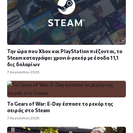
Την ώρα που Xbox και PlayStation πιέζονται, το
Steam καταγράφει χρονιά-ρεκόρ με έσοδα 11,1
δις δολαρίων
7 Αυγούστου 2026
Το Gears of War: E-Day έσπασε το ρεκόρ της
σειράς στο Steam
7 Αυγούστου 2026