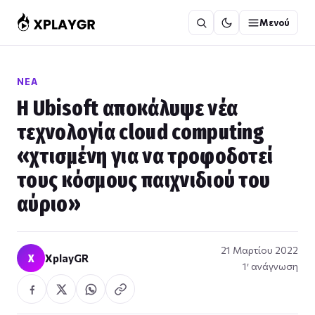
Μετάβαση
Μενού
στο
περιεχόμενο
ΝΈΑ
Η Ubisoft αποκάλυψε νέα
τεχνολογία cloud computing
«χτισμένη για να τροφοδοτεί
τους κόσμους παιχνιδιού του
αύριο»
21 Μαρτίου 2022
X
XplayGR
1′ ανάγνωση