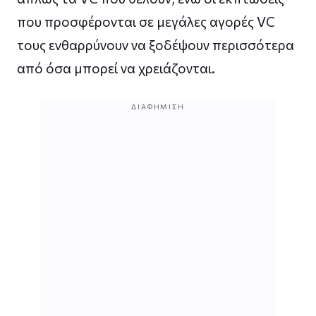
που προσφέρονται σε μεγάλες αγορές VC
τους ενθαρρύνουν να ξοδέψουν περισσότερα
από όσα μπορεί να χρειάζονται.
ΔΙΑΦΉΜΙΣΗ