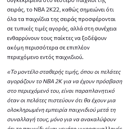
σειράς, το NBA 2K22, καθώς σημειώνει ότι
όλα τα παιχνίδια της σειράς προσφέρονται
σε τυπικές τιμές αγοράς, αλλά στη συνέχεια
ενθαρρύνουν τους παίκτες να ξοδέψουν
ακόμη περισσότερα σε επιπλέον
περιεχόμενο εντός παιχνιδιού.
«Το μοντέλο σταθερής τιμής, όπου οι πελάτες
αγοράζουν το NBA 2K για να έχουν πρόσβαση
στο περιεχόμενό του, είναι παραπλανητικό
όταν οι πελάτες πιστεύουν ότι θα έχουν μια
ολοκληρωμένη εμπειρία παιχνιδιού μετά τη
συναλλαγή τους, μόνο για να ανακαλύψουν
ότι το παιχνίδι είναι γεμάτο μικροσυναλλαγές