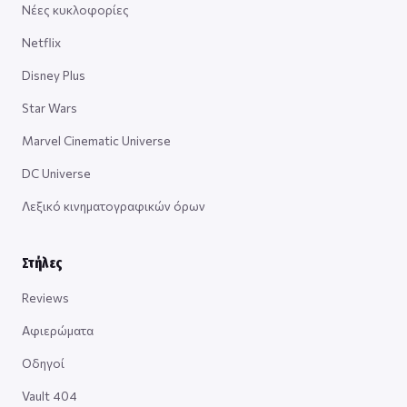
Νέες κυκλοφορίες
Netflix
Disney Plus
Star Wars
Marvel Cinematic Universe
DC Universe
Λεξικό κινηματογραφικών όρων
Στήλες
Reviews
Αφιερώματα
Οδηγοί
Vault 404