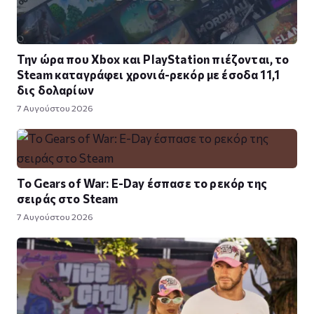
Την ώρα που Xbox και PlayStation πιέζονται, το
Steam καταγράφει χρονιά-ρεκόρ με έσοδα 11,1
δις δολαρίων
7 Αυγούστου 2026
Το Gears of War: E-Day έσπασε το ρεκόρ της
σειράς στο Steam
7 Αυγούστου 2026