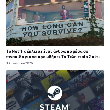
Το Netflix έκλεισε έναν άνθρωπο μέσα σε
πινακίδα για να προωθήσει Το Τελευταίο Σπίτι
8 Αυγούστου 2026