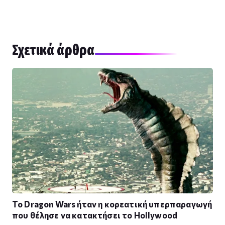
Σχετικά άρθρα
Το Dragon Wars ήταν η κορεατική υπερπαραγωγή
που θέλησε να κατακτήσει το Hollywood