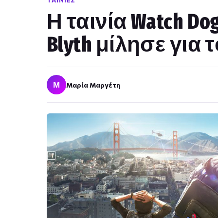
ΤΑΙΝΊΕΣ
Η ταινία Watch D
Blyth μίλησε για 
Μ
Μαρία Μαργέτη