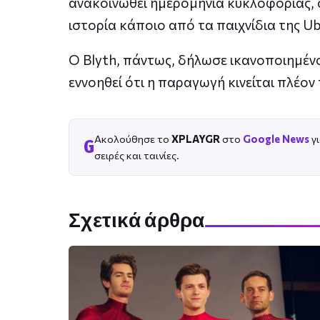
ανακοινωθεί ημερομηνία κυκλοφορίας, ο
ιστορία κάποιο από τα παιχνίδια της Ub
Ο Blyth, πάντως, δήλωσε ικανοποιημένο
εννοηθεί ότι η παραγωγή κινείται πλέον
Ακολούθησε το
XPLAYGR
στο
Google News
γι
G
σειρές και ταινίες.
Σχετικά άρθρα