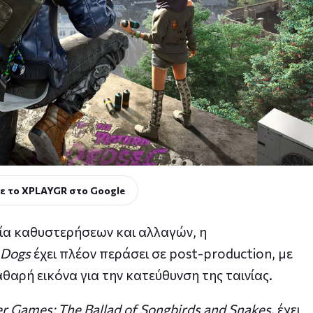
ε το XPLAYGR στο Google
ία καθυστερήσεων και αλλαγών, η
 Dogs
έχει πλέον περάσει σε post-production, με
αθαρή εικόνα για την κατεύθυνση της ταινίας.
r Games: The Ballad of Songbirds and Snakes
, έχει