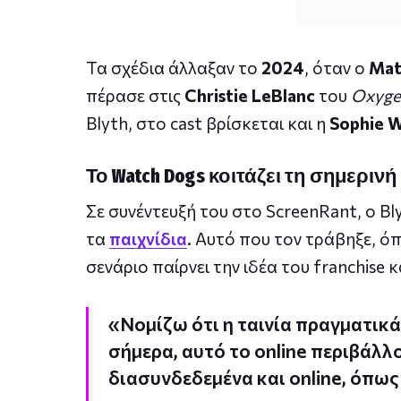
Τα σχέδια άλλαξαν το
2024
, όταν ο
Mat
πέρασε στις
Christie LeBlanc
του
Oxyge
Blyth, στο cast βρίσκεται και η
Sophie W
Το Watch Dogs κοιτάζει τη σημεριν
Σε συνέντευξή του στο ScreenRant, ο Bly
τα
παιχνίδια
. Αυτό που τον τράβηξε, ό
σενάριο παίρνει την ιδέα του franchise 
«Νομίζω ότι η ταινία πραγματικά
σήμερα, αυτό το online περιβάλλο
διασυνδεδεμένα και online, όπως