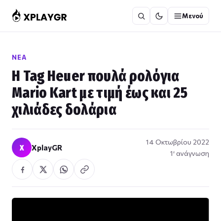
Μετάβαση
Μενού
στο
περιεχόμενο
ΝΈΑ
Η Tag Heuer πουλά ρολόγια
Mario Kart με τιμή έως και 25
χιλιάδες δολάρια
14 Οκτωβρίου 2022
X
XplayGR
1′ ανάγνωση