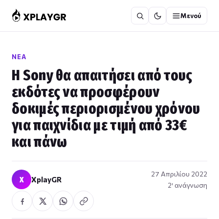
Μετάβαση
Μενού
στο
περιεχόμενο
ΝΈΑ
Η Sony θα απαιτήσει από τους
εκδότες να προσφέρουν
δοκιμές περιορισμένου χρόνου
για παιχνίδια με τιμή από 33€
και πάνω
27 Απριλίου 2022
X
XplayGR
2′ ανάγνωση