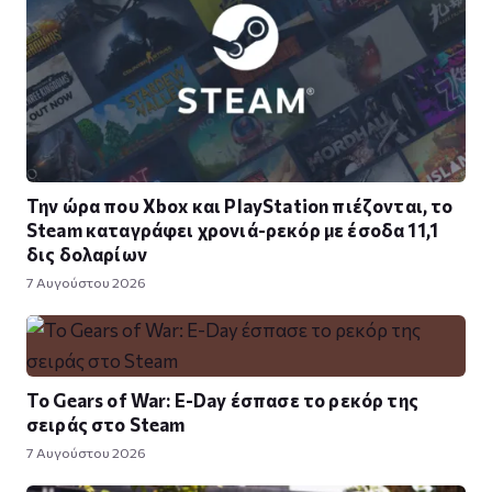
Την ώρα που Xbox και PlayStation πιέζονται, το
Steam καταγράφει χρονιά-ρεκόρ με έσοδα 11,1
δις δολαρίων
7 Αυγούστου 2026
Το Gears of War: E-Day έσπασε το ρεκόρ της
σειράς στο Steam
7 Αυγούστου 2026