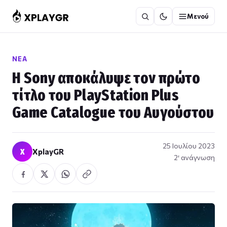
Μετάβαση
Μενού
στο
περιεχόμενο
ΝΈΑ
Η Sony αποκάλυψε τον πρώτο
τίτλο του PlayStation Plus
Game Catalogue του Αυγούστου
25 Ιουλίου 2023
X
XplayGR
2′ ανάγνωση